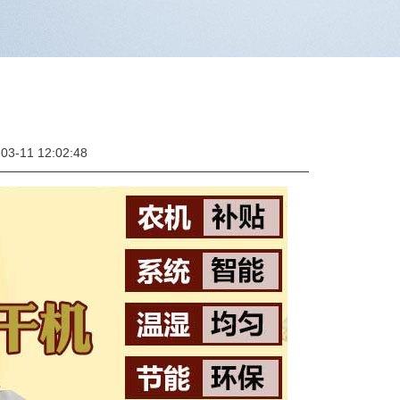
3-11 12:02:48