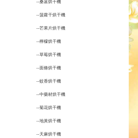
--桑葚烘干機
--菠蘿干烘干機
--芒果片烘干機
--檸檬烘干機
--草莓烘干機
--面條烘干機
--蚊香烘干機
--中藥材烘干機
--菊花烘干機
--地黃烘干機
--天麻烘干機