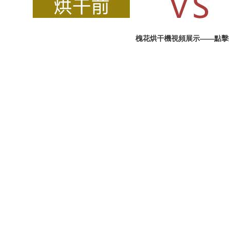
槐花烘干機視頻展示——點擊