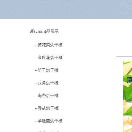
產(chǎn)品展示
--黃花菜烘干機
--金銀花烘干機
--筍干烘干機
--豆角烘干機
--海帶烘干機
--香菇烘干機
--羊肚菌烘干機