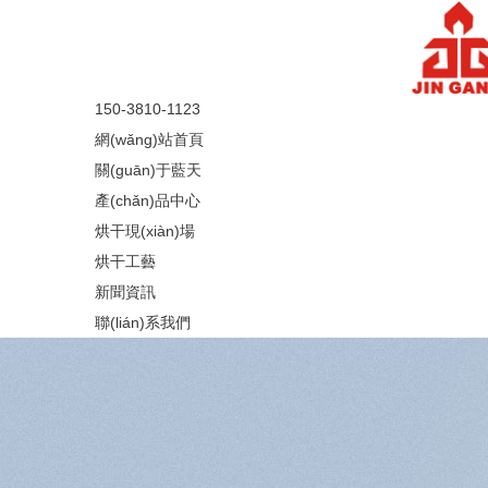
150-3810-1123
網(wǎng)站首頁
關(guān)于藍天
產(chǎn)品中心
烘干現(xiàn)場
烘干工藝
新聞資訊
聯(lián)系我們