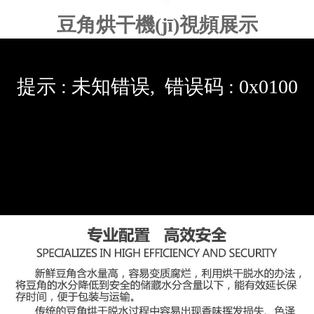
豆角烘干機(jī)
視頻展示
提示 :
未知错误
, 错误码 :
0x0100