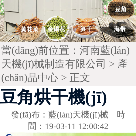
們
當(dāng)前位置：
河南藍(lán)
天機(jī)械制造有限公司
>
產
(chǎn)品中心
> 正文
豆角烘干機(jī)
發(fā)布：藍(lán)天機(jī)械 時
間：19-03-11 12:00:42