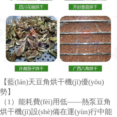
【藍(lán)天
豆角烘干機(jī)
優(yōu)
勢】
（1）能耗費(fèi)用低——熱泵豆角
烘干機(jī)設(shè)備在運(yùn)行中能