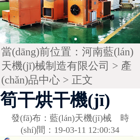
(wèn)
們
答
當(dāng)前位置：
河南藍(lán)
天機(jī)械制造有限公司
>
產
(chǎn)品中心
> 正文
筍干烘干機(jī)
發(fā)布：藍(lán)天機(jī)械 時
(shí)間：19-03-11 12:00:34