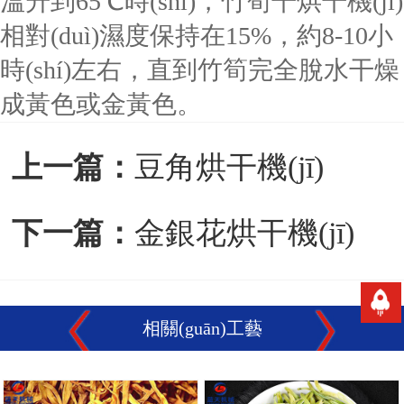
溫升到65℃時(shí)，竹筍干烘干機(jī)
相對(duì)濕度保持在15%，約8-10小
時(shí)左右，直到竹筍完全脫水干燥
成黃色或金黃色。
上一篇：
豆角烘干機(jī)
下一篇：
金銀花烘干機(jī)
相關(guān)工藝