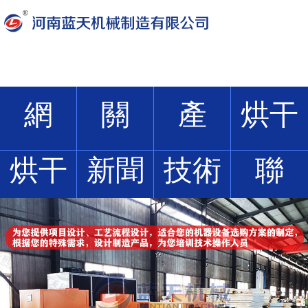
網
關
產
烘干
150-3810-1123
(wǎng)
(guān)
(chǎn)
現
烘干
新聞
技術
聯
站首
于藍
品中
(xiàn)
工藝
資訊
(shù)
(lián)
頁(yè)
(lán)
心
場
問
系我
天
(chǎng