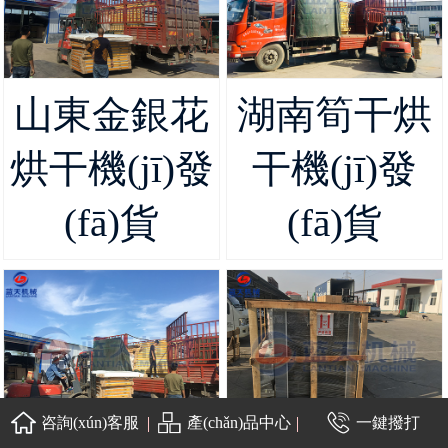
山東金銀花
湖南筍干烘
烘干機(jī)發
干機(jī)發
(fā)貨
(fā)貨
咨詢(xún)客服
產(chǎn)品中心
一鍵撥打