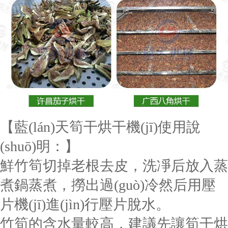
【藍(lán)天
筍干烘干機(jī)
使用說
(shuō)明：】
鮮竹筍切掉老根去皮，洗凈后放入蒸
煮鍋蒸煮，撈出過(guò)冷然后用壓
片機(jī)進(jìn)行壓片脫水。
竹筍的含水量較高，建議先讓筍干烘